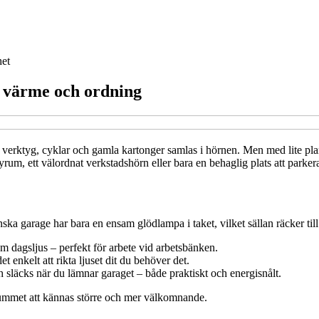
het
, värme och ordning
r verktyg, cyklar och gamla kartonger samlas i hörnen. Men med lite plan
um, ett välordnat verkstadshörn eller bara en behaglig plats att parkera
a garage har bara en ensam glödlampa i taket, vilket sällan räcker till
m dagsljus – perfekt för arbete vid arbetsbänken.
 enkelt att rikta ljuset dit du behöver det.
ch släcks när du lämnar garaget – både praktiskt och energisnålt.
r rummet att kännas större och mer välkomnande.