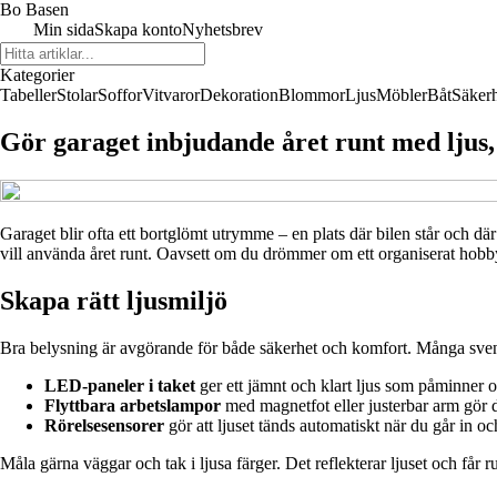
Bo Basen
Min sida
Skapa konto
Nyhetsbrev
Kategorier
Tabeller
Stolar
Soffor
Vitvaror
Dekoration
Blommor
Ljus
Möbler
Båt
Säker
Gör garaget inbjudande året runt med ljus
Garaget blir ofta ett bortglömt utrymme – en plats där bilen står och dä
vill använda året runt. Oavsett om du drömmer om ett organiserat hobbyr
Skapa rätt ljusmiljö
Bra belysning är avgörande för både säkerhet och komfort. Många svensk
LED-paneler i taket
ger ett jämnt och klart ljus som påminner o
Flyttbara arbetslampor
med magnetfot eller justerbar arm gör det
Rörelsesensorer
gör att ljuset tänds automatiskt när du går in o
Måla gärna väggar och tak i ljusa färger. Det reflekterar ljuset och få