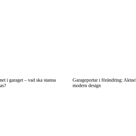
met i garaget – vad ska stanna
Garageportar i förändring: Aktue
tas?
modern design