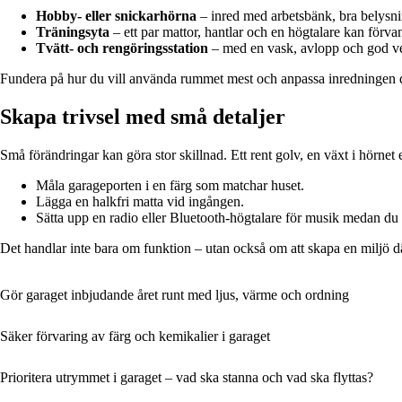
Hobby- eller snickarhörna
– inred med arbetsbänk, bra belysni
Träningsyta
– ett par mattor, hantlar och en högtalare kan förvan
Tvätt- och rengöringsstation
– med en vask, avlopp och god vent
Fundera på hur du vill använda rummet mest och anpassa inredningen däre
Skapa trivsel med små detaljer
Små förändringar kan göra stor skillnad. Ett rent golv, en växt i hörnet
Måla garageporten i en färg som matchar huset.
Lägga en halkfri matta vid ingången.
Sätta upp en radio eller Bluetooth-högtalare för musik medan du 
Det handlar inte bara om funktion – utan också om att skapa en miljö dä
Gör garaget inbjudande året runt med ljus, värme och ordning
Säker förvaring av färg och kemikalier i garaget
Prioritera utrymmet i garaget – vad ska stanna och vad ska flyttas?