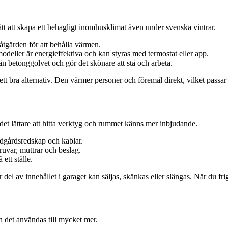
 sätt att skapa ett behagligt inomhusklimat även under svenska vintrar.
åtgärden för att behålla värmen.
deller är energieffektiva och kan styras med termostat eller app.
ån betonggolvet och gör det skönare att stå och arbeta.
ett bra alternativ. Den värmer personer och föremål direkt, vilket passar 
ir det lättare att hitta verktyg och rummet känns mer inbjudande.
ädgårdsredskap och kablar.
uvar, muttrar och beslag.
ett ställe.
el av innehållet i garaget kan säljas, skänkas eller slängas. När du frigö
n det användas till mycket mer.