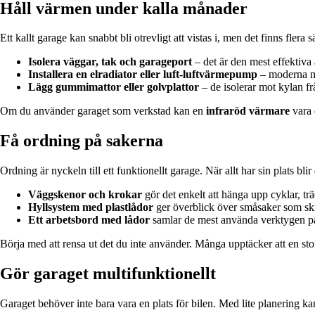
Håll värmen under kalla månader
Ett kallt garage kan snabbt bli otrevligt att vistas i, men det finns flera
Isolera väggar, tak och garageport
– det är den mest effektiva 
Installera en elradiator eller luft-luftvärmepump
– moderna mo
Lägg gummimattor eller golvplattor
– de isolerar mot kylan fr
Om du använder garaget som verkstad kan en
infraröd värmare
vara 
Få ordning på sakerna
Ordning är nyckeln till ett funktionellt garage. När allt har sin plats bl
Väggskenor och krokar
gör det enkelt att hänga upp cyklar, tr
Hyllsystem med plastlådor
ger överblick över småsaker som skr
Ett arbetsbord med lådor
samlar de mest använda verktygen på 
Börja med att rensa ut det du inte använder. Många upptäcker att en stor d
Gör garaget multifunktionellt
Garaget behöver inte bara vara en plats för bilen. Med lite planering ka