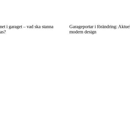
met i garaget – vad ska stanna
Garageportar i förändring: Aktue
tas?
modern design