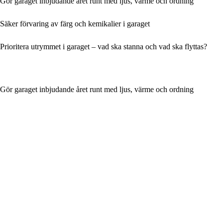
Gör garaget inbjudande året runt med ljus, värme och ordning
Säker förvaring av färg och kemikalier i garaget
Prioritera utrymmet i garaget – vad ska stanna och vad ska flyttas?
Gör garaget inbjudande året runt med ljus, värme och ordning