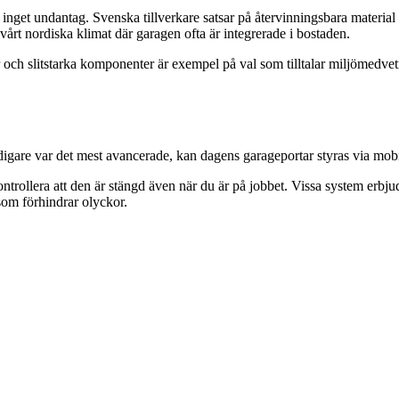
inget undantag. Svenska tillverkare satsar på återvinningsbara material
i vårt nordiska klimat där garagen ofta är integrerade i bostaden.
ier och slitstarka komponenter är exempel på val som tilltalar miljömed
 tidigare var det mest avancerade, kan dagens garageportar styras via mob
rollera att den är stängd även när du är på jobbet. Vissa system erbjuder
som förhindrar olyckor.