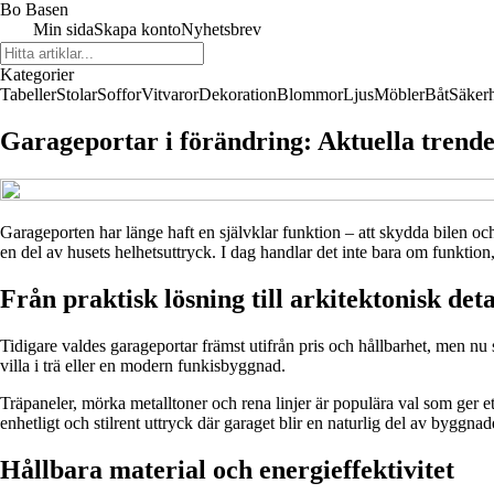
Bo Basen
Min sida
Skapa konto
Nyhetsbrev
Kategorier
Tabeller
Stolar
Soffor
Vitvaror
Dekoration
Blommor
Ljus
Möbler
Båt
Säker
Garageportar i förändring: Aktuella trend
Garageporten har länge haft en självklar funktion – att skydda bilen och
en del av husets helhetsuttryck. I dag handlar det inte bara om funktion
Från praktisk lösning till arkitektonisk deta
Tidigare valdes garageportar främst utifrån pris och hållbarhet, men nu 
villa i trä eller en modern funkisbyggnad.
Träpaneler, mörka metalltoner och rena linjer är populära val som ger ett
enhetligt och stilrent uttryck där garaget blir en naturlig del av byggnad
Hållbara material och energieffektivitet