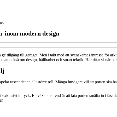
het
er inom modern design
 ge tillgång till garaget. Men i takt med att svenskarnas intresse för ar
, utan också om design, hållbarhet och smart teknik. Här tittar vi närma
lj
spelar utseendet en allt större roll. Många husägare vill att porten ska
 exklusivt intryck. En växande trend är att låta porten smälta in i fasad
en.