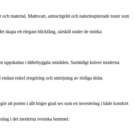
r och material. Mattsvart, antracitgrått och naturinspirerade toner som
et skapa ett elegant blickfång, särskilt under de mörka
som uppskattas i tätbebyggda områden. Samtidigt kräver moderna
d endast enkel rengöring och smörjning av rörliga delar.
t gör att porten i allt högre grad ses som en investering i både komfort
t inslag i det moderna svenska hemmet.