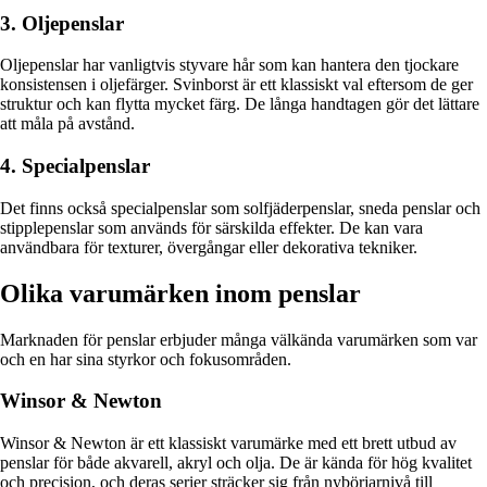
3. Oljepenslar
Oljepenslar har vanligtvis styvare hår som kan hantera den tjockare
konsistensen i oljefärger. Svinborst är ett klassiskt val eftersom de ger
struktur och kan flytta mycket färg. De långa handtagen gör det lättare
att måla på avstånd.
4. Specialpenslar
Det finns också specialpenslar som solfjäderpenslar, sneda penslar och
stipplepenslar som används för särskilda effekter. De kan vara
användbara för texturer, övergångar eller dekorativa tekniker.
Olika varumärken inom penslar
Marknaden för penslar erbjuder många välkända varumärken som var
och en har sina styrkor och fokusområden.
Winsor & Newton
Winsor & Newton är ett klassiskt varumärke med ett brett utbud av
penslar för både akvarell, akryl och olja. De är kända för hög kvalitet
och precision, och deras serier sträcker sig från nybörjarnivå till