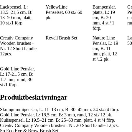
Lackpensel, L:
YellowLine
Barnpenslar,
Go
18,5–21,5 cm, B:
Penselset, 60 st./ 60
platta, L: 19
Pe
13–50 mm, platt,
pk.
cm, B: 20
cm
10 st./1 förp.
mm, 4 st./ 1
ru
förp.
Creativ Company
Revell Brush Set
Nature Line
La
Wooden brushes -
Penslar, L: 19
50
Nr. 12 Short handle
cm, B: 11
12pcs.
mm, platt, 12
st./12 pk.
Gold Line Penslar,
L: 17-21,5 cm, B:
1-7 mm, rund, 36
st./1 förp.
Produktbeskrivningar
Skumgummipenslar, L: 11–13 cm, B: 30–45 mm, 24 st./24 förp.
Gold Line Penslar, L: 18,5 cm, B: 3 mm, rund, 12 st./ 12 pk.
Kulisspensel, L: 19,5–21 cm, B: 25–63 mm, platt, 4 st./4 förp.
Creativ Company Wooden brushes - Nr. 20 Short handle 12pcs.
So Eco Eye & Brow Brush Set