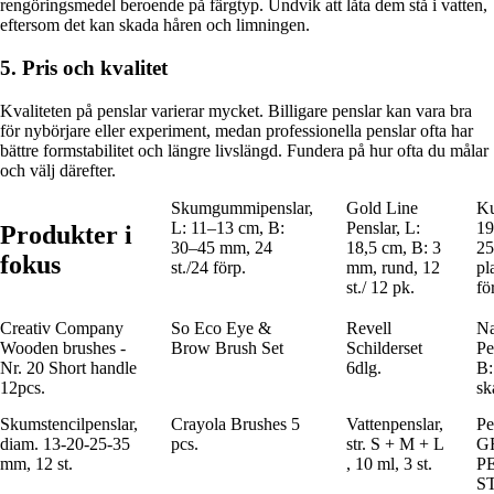
rengöringsmedel beroende på färgtyp. Undvik att låta dem stå i vatten,
eftersom det kan skada håren och limningen.
5. Pris och kvalitet
Kvaliteten på penslar varierar mycket. Billigare penslar kan vara bra
för nybörjare eller experiment, medan professionella penslar ofta har
bättre formstabilitet och längre livslängd. Fundera på hur ofta du målar
och välj därefter.
Skumgummipenslar,
Gold Line
Ku
L: 11–13 cm, B:
Penslar, L:
19
Produkter i
30–45 mm, 24
18,5 cm, B: 3
25
fokus
st./24 förp.
mm, rund, 12
pla
st./ 12 pk.
fö
Creativ Company
So Eco Eye &
Revell
Na
Wooden brushes -
Brow Brush Set
Schilderset
Pe
Nr. 20 Short handle
6dlg.
B:
12pcs.
sk
Skumstencilpenslar,
Crayola Brushes 5
Vattenpenslar,
Pe
diam. 13-20-25-35
pcs.
str. S + M + L
G
mm, 12 st.
, 10 ml, 3 st.
P
S