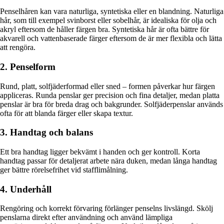
Penselhåren kan vara naturliga, syntetiska eller en blandning. Naturliga
hår, som till exempel svinborst eller sobelhår, är idealiska för olja och
akryl eftersom de håller färgen bra. Syntetiska hår är ofta bättre för
akvarell och vattenbaserade färger eftersom de är mer flexibla och lätta
att rengöra.
2. Penselform
Rund, platt, solfjäderformad eller sned – formen påverkar hur färgen
appliceras. Runda penslar ger precision och fina detaljer, medan platta
penslar är bra för breda drag och bakgrunder. Solfjäderpenslar används
ofta för att blanda färger eller skapa textur.
3. Handtag och balans
Ett bra handtag ligger bekvämt i handen och ger kontroll. Korta
handtag passar för detaljerat arbete nära duken, medan långa handtag
ger bättre rörelsefrihet vid stafflimålning.
4. Underhåll
Rengöring och korrekt förvaring förlänger penselns livslängd. Skölj
penslarna direkt efter användning och använd lämpliga