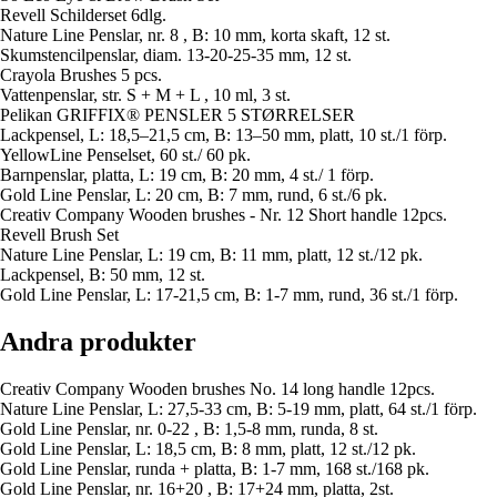
Revell Schilderset 6dlg.
Nature Line Penslar, nr. 8 , B: 10 mm, korta skaft, 12 st.
Skumstencilpenslar, diam. 13-20-25-35 mm, 12 st.
Crayola Brushes 5 pcs.
Vattenpenslar, str. S + M + L , 10 ml, 3 st.
Pelikan GRIFFIX® PENSLER 5 STØRRELSER
Lackpensel, L: 18,5–21,5 cm, B: 13–50 mm, platt, 10 st./1 förp.
YellowLine Penselset, 60 st./ 60 pk.
Barnpenslar, platta, L: 19 cm, B: 20 mm, 4 st./ 1 förp.
Gold Line Penslar, L: 20 cm, B: 7 mm, rund, 6 st./6 pk.
Creativ Company Wooden brushes - Nr. 12 Short handle 12pcs.
Revell Brush Set
Nature Line Penslar, L: 19 cm, B: 11 mm, platt, 12 st./12 pk.
Lackpensel, B: 50 mm, 12 st.
Gold Line Penslar, L: 17-21,5 cm, B: 1-7 mm, rund, 36 st./1 förp.
Andra produkter
Creativ Company Wooden brushes No. 14 long handle 12pcs.
Nature Line Penslar, L: 27,5-33 cm, B: 5-19 mm, platt, 64 st./1 förp.
Gold Line Penslar, nr. 0-22 , B: 1,5-8 mm, runda, 8 st.
Gold Line Penslar, L: 18,5 cm, B: 8 mm, platt, 12 st./12 pk.
Gold Line Penslar, runda + platta, B: 1-7 mm, 168 st./168 pk.
Gold Line Penslar, nr. 16+20 , B: 17+24 mm, platta, 2st.