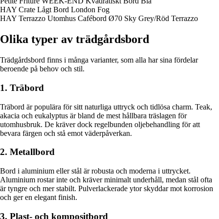
Petite Friture WEEK-END Kvadratiskt Bord Blå
HAY Crate Lågt Bord London Fog
HAY Terrazzo Utomhus Cafébord Ø70 Sky Grey/Röd Terrazzo
Olika typer av trädgårdsbord
Trädgårdsbord finns i många varianter, som alla har sina fördelar
beroende på behov och stil.
1. Träbord
Träbord är populära för sitt naturliga uttryck och tidlösa charm. Teak,
akacia och eukalyptus är bland de mest hållbara träslagen för
utomhusbruk. De kräver dock regelbunden oljebehandling för att
bevara färgen och stå emot väderpåverkan.
2. Metallbord
Bord i aluminium eller stål är robusta och moderna i uttrycket.
Aluminium rostar inte och kräver minimalt underhåll, medan stål ofta
är tyngre och mer stabilt. Pulverlackerade ytor skyddar mot korrosion
och ger en elegant finish.
3. Plast- och kompositbord