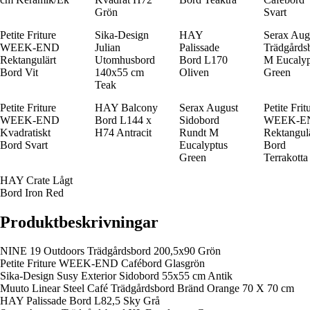
Grön
Svart
Petite Friture
Sika-Design
HAY
Serax Aug
WEEK-END
Julian
Palissade
Trädgårds
Rektangulärt
Utomhusbord
Bord L170
M Eucalyp
Bord Vit
140x55 cm
Oliven
Green
Teak
Petite Friture
HAY Balcony
Serax August
Petite Frit
WEEK-END
Bord L144 x
Sidobord
WEEK-E
Kvadratiskt
H74 Antracit
Rundt M
Rektangul
Bord Svart
Eucalyptus
Bord
Green
Terrakotta
HAY Crate Lågt
Bord Iron Red
Produktbeskrivningar
NINE 19 Outdoors Trädgårdsbord 200,5x90 Grön
Petite Friture WEEK-END Cafébord Glasgrön
Sika-Design Susy Exterior Sidobord 55x55 cm Antik
Muuto Linear Steel Café Trädgårdsbord Bränd Orange 70 X 70 cm
HAY Palissade Bord L82,5 Sky Grå