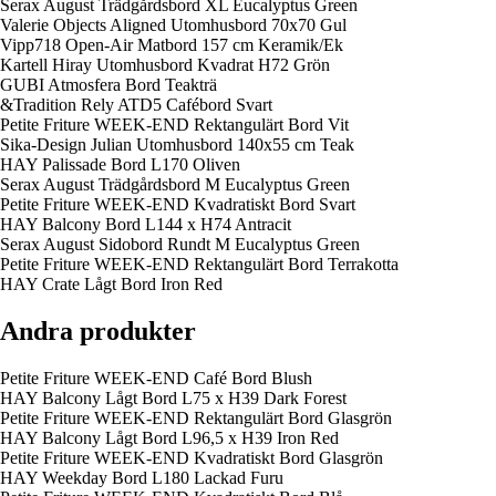
Serax August Trädgårdsbord XL Eucalyptus Green
Valerie Objects Aligned Utomhusbord 70x70 Gul
Vipp718 Open-Air Matbord 157 cm Keramik/Ek
Kartell Hiray Utomhusbord Kvadrat H72 Grön
GUBI Atmosfera Bord Teakträ
&Tradition Rely ATD5 Cafébord Svart
Petite Friture WEEK-END Rektangulärt Bord Vit
Sika-Design Julian Utomhusbord 140x55 cm Teak
HAY Palissade Bord L170 Oliven
Serax August Trädgårdsbord M Eucalyptus Green
Petite Friture WEEK-END Kvadratiskt Bord Svart
HAY Balcony Bord L144 x H74 Antracit
Serax August Sidobord Rundt M Eucalyptus Green
Petite Friture WEEK-END Rektangulärt Bord Terrakotta
HAY Crate Lågt Bord Iron Red
Andra produkter
Petite Friture WEEK-END Café Bord Blush
HAY Balcony Lågt Bord L75 x H39 Dark Forest
Petite Friture WEEK-END Rektangulärt Bord Glasgrön
HAY Balcony Lågt Bord L96,5 x H39 Iron Red
Petite Friture WEEK-END Kvadratiskt Bord Glasgrön
HAY Weekday Bord L180 Lackad Furu