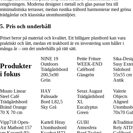
omgivningen. Moderna designer i metall och glas passar bra till
minimalistiska terrasser, medan rustika träbord harmonierar med gröna
trädgårdar och klassiska utomhusmiljöer.
5. Pris och underhåll
Priset beror på material och kvalitet. Ett billigare plastbord kan vara
praktiskt och lätt, medan ett teakbord är en investering som håller i
många år – om det underhålls på rätt sätt.
NINE 19
Petite Friture
Sika-Desi
Outdoors
WEEK-END
Susy Exter
Produkter
Trädgårdsbord
Cafébord
Sidobord
i fokus
200,5x90
Glasgrön
55x55 cm
Grön
Antik
Muuto Linear
HAY
Serax August
Valerie
Steel Café
Palissade
Trädgårdsbord
Objects
Trädgårdsbord
Bord L82,5
XL
Aligned
Bränd Orange
Sky Grå
Eucalyptus
Utomhusb
70 X 70 cm
Green
70x70 Gu
Vipp718 Open-
Kartell Hiray
GUBI
&Traditio
Air Matbord 157
Utomhusbord
Atmosfera
Rely ATD
cm Keramik/Ek
Kvadrat H72
Bord Teakträ
Cafébord