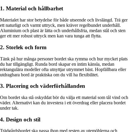
1. Material och hållbarhet
Materialet har stor betydelse för både utseende och livslängd. Trä ger
ett naturligt och varmt uttryck, men kräver regelbundet underhåll.
Aluminium och plast är lätta och underhållsfria, medan stål och sten
ger ett mer robust uttryck men kan vara tunga att flytta.
2. Storlek och form
Tänk på hur många personer bordet ska rymma och hur mycket plats
du har tillgängligt. Runda bord skapar en intim känsla, medan
rektangulära modeller ofta utnyttjar utrymmet bäst. Hopfällbara eller
utdragbara bord är praktiska om du vill ha flexibilitet.
3. Placering och väderförhållanden
Om bordet ska stå oskyddat bör du välja ett material som tål vind och
väder. Alternativt kan du investera i ett överdrag eller placera bordet
under tak.
4. Design och stil
Trädgårdsbordet ska passa ihop med resten av utemöblerna och