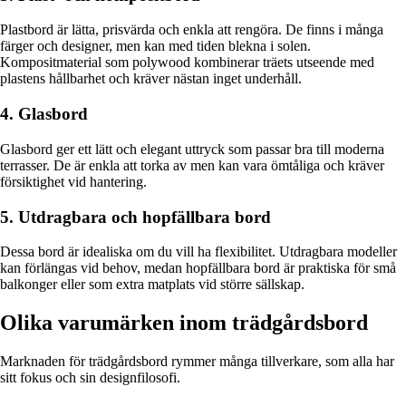
Plastbord är lätta, prisvärda och enkla att rengöra. De finns i många
färger och designer, men kan med tiden blekna i solen.
Kompositmaterial som polywood kombinerar träets utseende med
plastens hållbarhet och kräver nästan inget underhåll.
4. Glasbord
Glasbord ger ett lätt och elegant uttryck som passar bra till moderna
terrasser. De är enkla att torka av men kan vara ömtåliga och kräver
försiktighet vid hantering.
5. Utdragbara och hopfällbara bord
Dessa bord är idealiska om du vill ha flexibilitet. Utdragbara modeller
kan förlängas vid behov, medan hopfällbara bord är praktiska för små
balkonger eller som extra matplats vid större sällskap.
Olika varumärken inom trädgårdsbord
Marknaden för trädgårdsbord rymmer många tillverkare, som alla har
sitt fokus och sin designfilosofi.