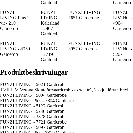
Garderob
Garderob
FUNZI
FUNZI
FUNZI LIVING -
FUNZI
LIVING Plus 1
LIVING
7651 Garderobe
LIVING -
vit - 210
Kalesland
4964
Garderob
- 2467
Garderob
Garderob
FUNZI
FUNZI
FUNZI LIVING -
FUNZI
LIVING - 4950
LIVING
3957 Garderob
LIVING -
Garderob
- 2719
5267
Garderob
Garderob
Produktbeskrivningar
FUNZI LIVING - 5021 Garderob
TVILUM Verona Skjutdörrsgarderob - ek/vitt trä, 2 skjutdörrar, bred
FUNZI LIVING - 5004 Garderobe
FUNZI LIVING Plus - 7804 Garderob
FUNZI LIVING - 5122 Garderob
FUNZI LIVING - 5240 Garderob
FUNZI LIVING - 3878 Garderob
FUNZI LIVING - 7721 Garderobe
FUNZI LIVING - 5097 Garderob
FUNZI LIVING Plus - 7819 Garderob