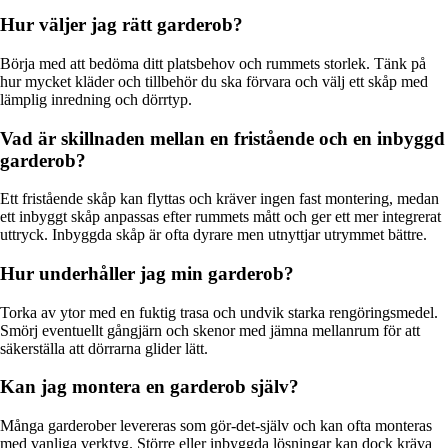
Hur väljer jag rätt garderob?
Börja med att bedöma ditt platsbehov och rummets storlek. Tänk på
hur mycket kläder och tillbehör du ska förvara och välj ett skåp med
lämplig inredning och dörrtyp.
Vad är skillnaden mellan en fristående och en inbyggd
garderob?
Ett fristående skåp kan flyttas och kräver ingen fast montering, medan
ett inbyggt skåp anpassas efter rummets mått och ger ett mer integrerat
uttryck. Inbyggda skåp är ofta dyrare men utnyttjar utrymmet bättre.
Hur underhåller jag min garderob?
Torka av ytor med en fuktig trasa och undvik starka rengöringsmedel.
Smörj eventuellt gångjärn och skenor med jämna mellanrum för att
säkerställa att dörrarna glider lätt.
Kan jag montera en garderob själv?
Många garderober levereras som gör-det-själv och kan ofta monteras
med vanliga verktyg. Större eller inbyggda lösningar kan dock kräva