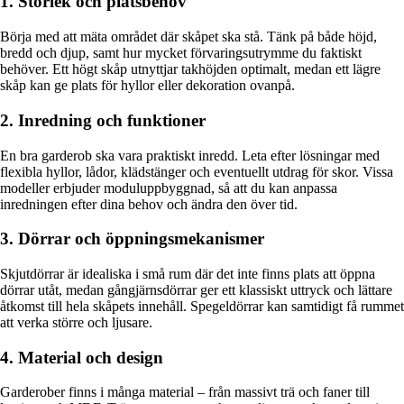
1. Storlek och platsbehov
Börja med att mäta området där skåpet ska stå. Tänk på både höjd,
bredd och djup, samt hur mycket förvaringsutrymme du faktiskt
behöver. Ett högt skåp utnyttjar takhöjden optimalt, medan ett lägre
skåp kan ge plats för hyllor eller dekoration ovanpå.
2. Inredning och funktioner
En bra garderob ska vara praktiskt inredd. Leta efter lösningar med
flexibla hyllor, lådor, klädstänger och eventuellt utdrag för skor. Vissa
modeller erbjuder moduluppbyggnad, så att du kan anpassa
inredningen efter dina behov och ändra den över tid.
3. Dörrar och öppningsmekanismer
Skjutdörrar är idealiska i små rum där det inte finns plats att öppna
dörrar utåt, medan gångjärnsdörrar ger ett klassiskt uttryck och lättare
åtkomst till hela skåpets innehåll. Spegeldörrar kan samtidigt få rummet
att verka större och ljusare.
4. Material och design
Garderober finns i många material – från massivt trä och faner till