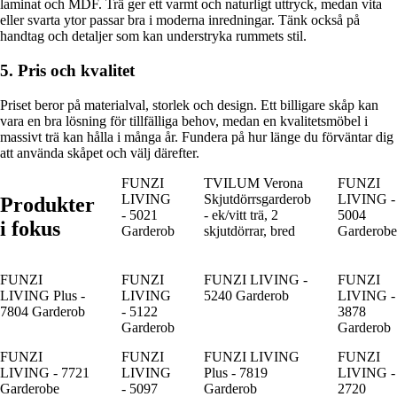
laminat och MDF. Trä ger ett varmt och naturligt uttryck, medan vita
eller svarta ytor passar bra i moderna inredningar. Tänk också på
handtag och detaljer som kan understryka rummets stil.
5. Pris och kvalitet
Priset beror på materialval, storlek och design. Ett billigare skåp kan
vara en bra lösning för tillfälliga behov, medan en kvalitetsmöbel i
massivt trä kan hålla i många år. Fundera på hur länge du förväntar dig
att använda skåpet och välj därefter.
FUNZI
TVILUM Verona
FUNZI
LIVING
Skjutdörrsgarderob
LIVING -
Produkter
- 5021
- ek/vitt trä, 2
5004
i fokus
Garderob
skjutdörrar, bred
Garderobe
FUNZI
FUNZI
FUNZI LIVING -
FUNZI
LIVING Plus -
LIVING
5240 Garderob
LIVING -
7804 Garderob
- 5122
3878
Garderob
Garderob
FUNZI
FUNZI
FUNZI LIVING
FUNZI
LIVING - 7721
LIVING
Plus - 7819
LIVING -
Garderobe
- 5097
Garderob
2720