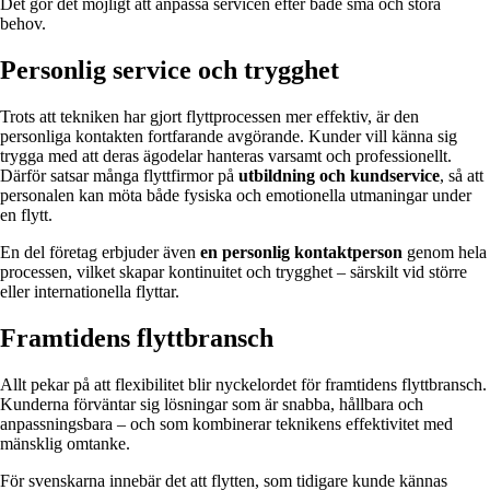
Det gör det möjligt att anpassa servicen efter både små och stora
behov.
Personlig service och trygghet
Trots att tekniken har gjort flyttprocessen mer effektiv, är den
personliga kontakten fortfarande avgörande. Kunder vill känna sig
trygga med att deras ägodelar hanteras varsamt och professionellt.
Därför satsar många flyttfirmor på
utbildning och kundservice
, så att
personalen kan möta både fysiska och emotionella utmaningar under
en flytt.
En del företag erbjuder även
en personlig kontaktperson
genom hela
processen, vilket skapar kontinuitet och trygghet – särskilt vid större
eller internationella flyttar.
Framtidens flyttbransch
Allt pekar på att flexibilitet blir nyckelordet för framtidens flyttbransch.
Kunderna förväntar sig lösningar som är snabba, hållbara och
anpassningsbara – och som kombinerar teknikens effektivitet med
mänsklig omtanke.
För svenskarna innebär det att flytten, som tidigare kunde kännas