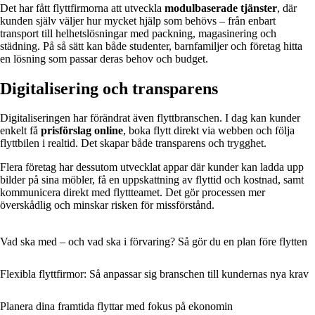
Det har fått flyttfirmorna att utveckla
modulbaserade tjänster
, där
kunden själv väljer hur mycket hjälp som behövs – från enbart
transport till helhetslösningar med packning, magasinering och
städning. På så sätt kan både studenter, barnfamiljer och företag hitta
en lösning som passar deras behov och budget.
Digitalisering och transparens
Digitaliseringen har förändrat även flyttbranschen. I dag kan kunder
enkelt få
prisförslag online
, boka flytt direkt via webben och följa
flyttbilen i realtid. Det skapar både transparens och trygghet.
Flera företag har dessutom utvecklat appar där kunder kan ladda upp
bilder på sina möbler, få en uppskattning av flyttid och kostnad, samt
kommunicera direkt med flyttteamet. Det gör processen mer
överskådlig och minskar risken för missförstånd.
Vad ska med – och vad ska i förvaring? Så gör du en plan före flytten
Flexibla flyttfirmor: Så anpassar sig branschen till kundernas nya krav
Planera dina framtida flyttar med fokus på ekonomin