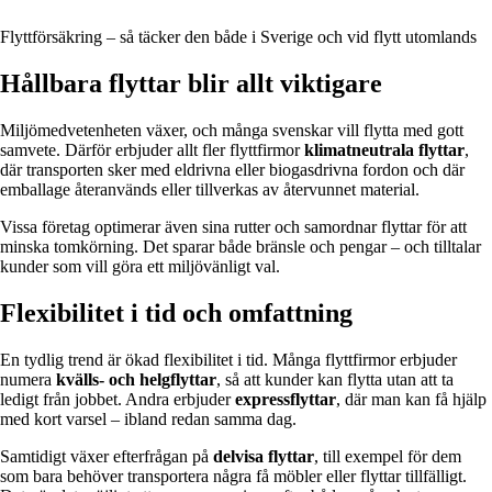
Flyttförsäkring – så täcker den både i Sverige och vid flytt utomlands
Hållbara flyttar blir allt viktigare
Miljömedvetenheten växer, och många svenskar vill flytta med gott
samvete. Därför erbjuder allt fler flyttfirmor
klimatneutrala flyttar
,
där transporten sker med eldrivna eller biogasdrivna fordon och där
emballage återanvänds eller tillverkas av återvunnet material.
Vissa företag optimerar även sina rutter och samordnar flyttar för att
minska tomkörning. Det sparar både bränsle och pengar – och tilltalar
kunder som vill göra ett miljövänligt val.
Flexibilitet i tid och omfattning
En tydlig trend är ökad flexibilitet i tid. Många flyttfirmor erbjuder
numera
kvälls- och helgflyttar
, så att kunder kan flytta utan att ta
ledigt från jobbet. Andra erbjuder
expressflyttar
, där man kan få hjälp
med kort varsel – ibland redan samma dag.
Samtidigt växer efterfrågan på
delvisa flyttar
, till exempel för dem
som bara behöver transportera några få möbler eller flyttar tillfälligt.