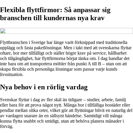
Flexibla flyttfirmor: Så anpassar sig
branschen till kundernas nya krav
Flyttbranschen i Sverige har länge varit förknippad med traditionella
upplägg och fasta paketlösningar. Men i takt med att svenskarna flyttar
oftare, bor mer tillfälligt och ställer högre krav på service, hållbarhet
och tillgänglighet, har flyttfirmorna börjat tänka om. I dag handlar det
inte bara om att transportera möbler från punkt A till B – utan om att
skapa flexibla och personliga lösningar som passar varje kunds
livssituation.
Nya behov i en rörlig vardag
Svenskar flyttar i dag av fler skäl än tidigare – studier, arbete, familj
eller bara för att prova något nytt. Många bor i tillfälliga bostäder eller
pendlar mellan olika orter, vilket gör att flyttningar blivit en naturlig del
av vardagen snarare än en sällsynt händelse. Samtidigt vill många
kunna flytta snabbt och smidigt, utan att behöva planera månader i
förväg.